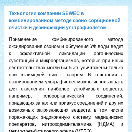
Технологии компании SEWEC в
комбинированном методе озоно-сорбционной
очистки и дезинфекции ультрафиолетом
Применение комбинированного метода
оксидирования озоном и облучения УФ воды ведет
к эффективной ликвидации органических
субстанций и микроорганизмов, которые при иных
обстоятельствах могли бы быть уничтожены только
при взаимодействии с хлором. В сочетании с
озонированием ультрафиолет можно использовать
для окисления наиболее устойчивых веществ,
например, хлорорганический соединений,
придающих запах или привкус соединений и других
возможных загрязняющих веществ, в том числе
поражающих эндокринную систему, медицинских
препаратов, нитрозодимителамина (НДМА) и
метил-трет-бутилового эфира (МТБЭ).