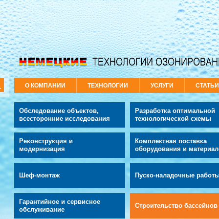
О КОМПАНИИ
ТЕХНОЛОГИИ
УСЛУГИ
СТАТЬ
Обследование объектов,
Разработка оптимальной
всесторонние исследования
технологической схемы
Реконструкция и
Комплектная поставка
модернизация
оборудования и материал
Шеф-монтаж
Пуско-наладочные работ
Гарантийное и сервисное
Строительство бассейнов
обслуживание