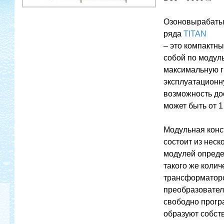
Озоновырабаты
ряда
TITAN
– это компактн
собой по модул
максимальную г
эксплуатационн
возможность до
может быть от 1
Модульная конст
состоит из нес
модулей опреде
такого же коли
трансформаторо
преобразовател
свободно прог
образуют собст