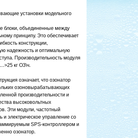
вающие установки модельного
ые блоки, объединенные между
ьному принципу. Это обеспечивает
ибкость конструкции,
ую надежность и оптимальную
ступа. Производительность модуля
…>25 кг О3\ч.
рукция означает, что озонатор
кольких озоновырабатывающих
ленной производительности и
чества высоковольтных
в. Эти модули, частотный
ь и электрическое управление со
раммируемым SPS-контроллером и
венно озонатор.