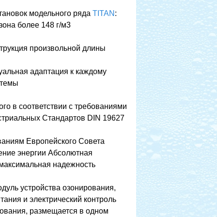
тановок модельного ряда
TITAN
:
зона более 148 г/м3
трукция произвольной длины
уальная адаптация к каждому
стемы
ого в соответствии с требованиями
триальных Стандартов DIN 19627
ваниям Европейского Совета
ение энергии Абсолютная
 максимальная надежность
дуль устройства озонирования,
тания и электрический контроль
ования, размещается в одном