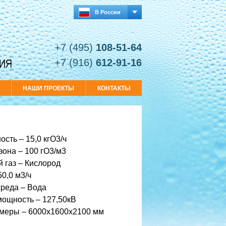
В России
+7 (495)
108-51-64
+7 (916)
612-91-16
И
НАШИ ПРОЕКТЫ
КОНТАКТЫ
сть – 15,0 кгО3/ч
зона – 100 гО3/м3
й газ – Кислород
50,0 м3/ч
реда – Вода
ощность – 127,50кВ
змеры – 6000х1600х2100 мм