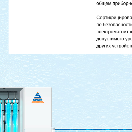
общем приборн
Сертифицирова
по безопасност
электромагнитн
допустимого ур
других устройст